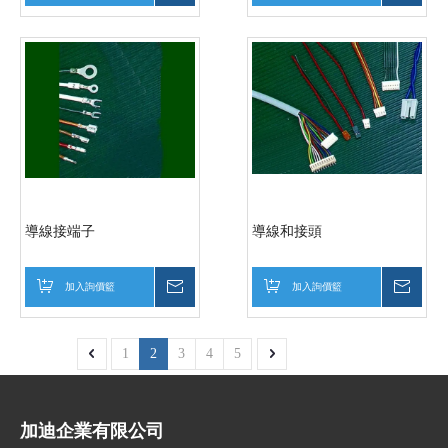
導線接端子
導線和接頭
加入詢價籃
詢價
加入詢價籃
詢價
1
2
3
4
5
加迪企業有限公司