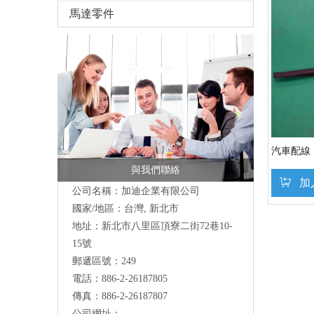
馬達零件
汽車配線
與我們聯絡
加
公司名稱：加迪企業有限公司
國家/地區：台灣, 新北市
地址：新北市八里區頂寮二街72巷10-
15號
郵遞區號：249
電話：886-2-26187805
傳真：886-2-26187807
公司網址：