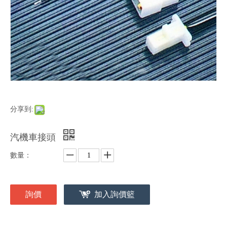
分享到:
汽機車接頭
數量：
詢價
加入詢價籃