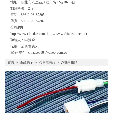
地址：新北市八里區頂寮二街72巷10-15號
郵遞區號：249
電話：886-2-26187805
傳真：886-2-26187807
公司網址：
http://www.chiadee.com
,
http://www.chiadee.ttnet.net
聯絡人：李雙全
職稱：業務負責人
電子信箱：
chiadee888@yahoo.com.tw
首頁
»
產品展示
»
汽車電裝品
»
汽機車接頭